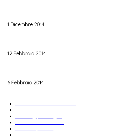
Trucco occhi sposa
1 Dicembre 2014
Trucco sposa oro
12 Febbraio 2014
Le labbra della sposa
6 Febbraio 2014
ARTICOLI POPOLARI
Bomboniere matrimonio
34
News & trends
33
Wedding planning
28
Matrimonio a tema
27
Abiti da sposa
23
Idee matrimonio
23