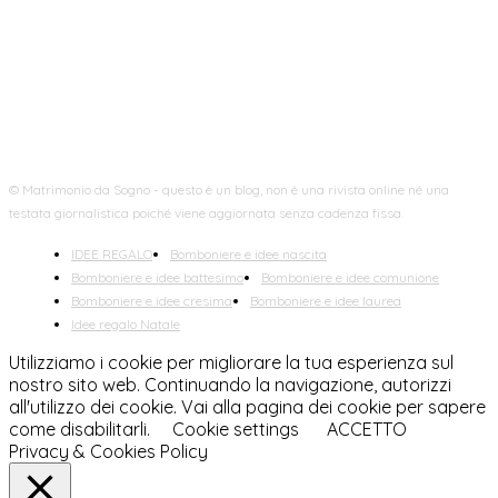
FOLLOW US
© Matrimonio da Sogno - questo è un blog, non è una rivista online né una
testata giornalistica poiché viene aggiornata senza cadenza fissa.
IDEE REGALO
Bomboniere e idee nascita
Bomboniere e idee battesimo
Bomboniere e idee comunione
Bomboniere e idee cresima
Bomboniere e idee laurea
Idee regalo Natale
Utilizziamo i cookie per migliorare la tua esperienza sul
nostro sito web. Continuando la navigazione, autorizzi
all'utilizzo dei cookie. Vai alla pagina dei cookie per sapere
come disabilitarli.
Cookie settings
ACCETTO
Privacy & Cookies Policy