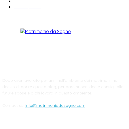
Informazioni e curiosità sul matrimonio
22
Fiere sposi
19
CHI SIAMO
Dopo aver lavorato per anni nell'ambiente dei matrimoni, ho
deciso di aprire questo blog, per dare nuove idee e consigli alle
future spose e a chi lavora in questo ambiente.
Contact us:
info@matrimoniodasogno.com