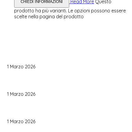
Read More
Questo
CHIEDI INFORMAZIONI
prodotto ha più varianti. Le opzioni possono essere
scelte nella pagina del prodotto
WEDDING PLANNING
Come Scegliere il Catering Perfetto: Trend e Consigli Pratici
1 Marzo 2026
Palette Colori di Tendenza per il Matrimonio 2026
1 Marzo 2026
Le Tendenze Matrimonio 2026: Idee Fresche per Sposi Moderni
1 Marzo 2026
TRUCCO SPOSA