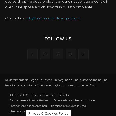
deciso di aprire questo blog, per dare nuove idee e consigli
alle future spose e a chi lavora in questo ambiente.
Contact us:
info@matrimoniodasogno.com
FOLLOW US
© Matrimonio da Sogno - questo è un blog, non è una rivista online né una
testata giornalistica poiché viene aggiornata senza cadenza fissa.
IDEE REGALO
Bomboniere e idee nascita
Bomboniere e idee battesimo
Bomboniere e idee comunione
Bomboniere e idee cresima
Bomboniere e idee laurea
Idee regalo Natale
Privacy & Cookies Policy