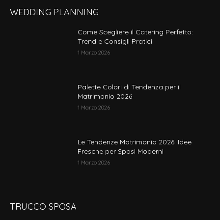
Le
WEDDING PLANNING
opzioni
possono
Come Scegliere il Catering Perfetto:
essere
Trend e Consigli Pratici
scelte
1 Marzo 2026
nella
pagina
del
Palette Colori di Tendenza per il
prodotto
Matrimonio 2026
1 Marzo 2026
Le Tendenze Matrimonio 2026: Idee
Fresche per Sposi Moderni
1 Marzo 2026
TRUCCO SPOSA