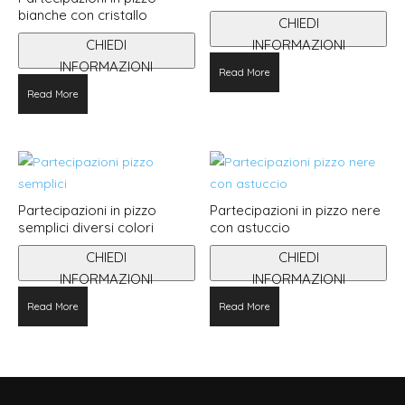
bianche con cristallo
CHIEDI
CHIEDI
INFORMAZIONI
INFORMAZIONI
Read More
Read More
Partecipazioni in pizzo
Partecipazioni in pizzo nere
semplici diversi colori
con astuccio
CHIEDI
CHIEDI
INFORMAZIONI
INFORMAZIONI
Questo
Read More
Read More
prodotto
ha
più
varianti.