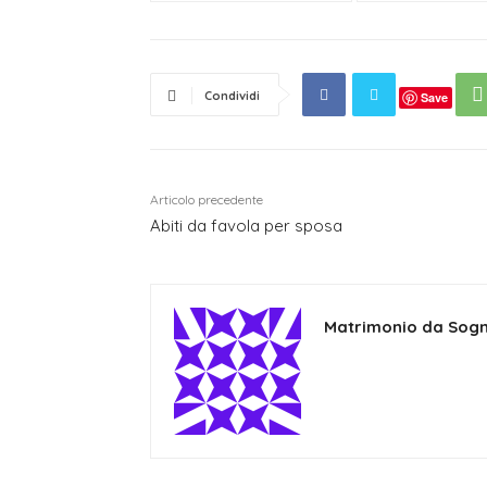
Condividi
Save
Articolo precedente
Abiti da favola per sposa
Matrimonio da Sog