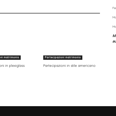
Fe
Ma
Ma
Ma
a
oni matrimonio
Partecipazioni matrimonio
ni in plexiglass
Partecipazioni in stile americano