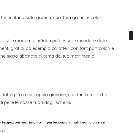
e puntano sulla grafica, caratteri grandi e colori
uno stile moderno, un’idea può essere mandare delle
enti grafici, ad esempio caratteri con font particolari e
re che siano abbinate al tema del tuo matrimonio.
adatto più a una coppia giovane, con tanti amici, che
ti pere le nozze fuori dagli schemi.
rtecipazioni matrimonio
partecipazioni matrimonio diverse
nali