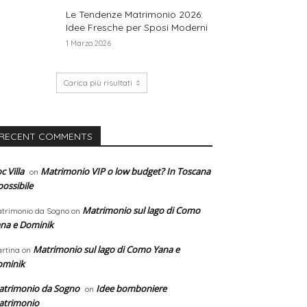
Le Tendenze Matrimonio 2026:
Idee Fresche per Sposi Moderni
1 Marzo 2026
Carica più risultati
RECENT COMMENTS
c Villa
Matrimonio VIP o low budget? In Toscana
on
possibile
Matrimonio sul lago di Como
trimonio da Sogno
on
na e Dominik
Matrimonio sul lago di Como Yana e
rtina
on
ominik
trimonio da Sogno
Idee bomboniere
on
atrimonio