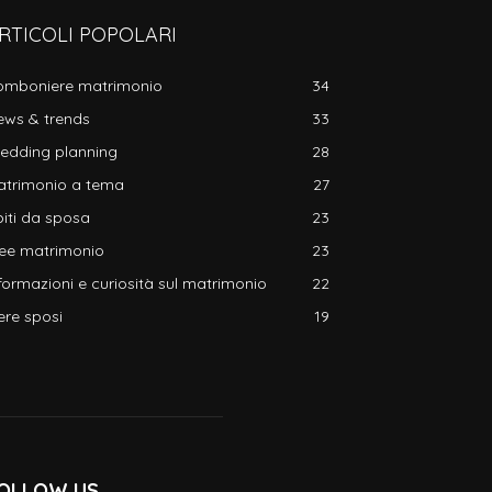
RTICOLI POPOLARI
omboniere matrimonio
34
ews & trends
33
edding planning
28
atrimonio a tema
27
iti da sposa
23
dee matrimonio
23
formazioni e curiosità sul matrimonio
22
ere sposi
19
OLLOW US