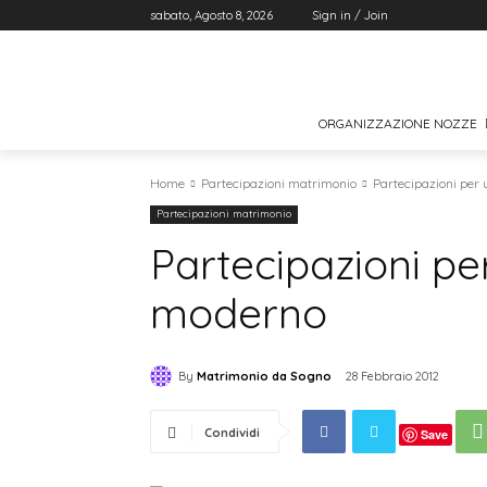
sabato, Agosto 8, 2026
Sign in / Join
ORGANIZZAZIONE NOZZE
Home
Partecipazioni matrimonio
Partecipazioni per
Partecipazioni matrimonio
Partecipazioni p
moderno
By
Matrimonio da Sogno
28 Febbraio 2012
Condividi
Save