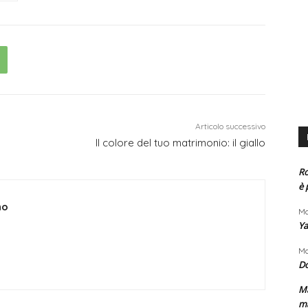
Articolo successivo
Il colore del tuo matrimonio: il giallo
Ro
è 
no
Ma
Ya
Ma
D
Ma
m