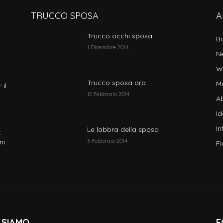
TRUCCO SPOSA
A
Trucco occhi sposa
B
1 Dicembre 2014
N
W
Trucco sposa oro
M
 il
12 Febbraio 2014
Ab
I
In
Le labbra della sposa
:
ni
6 Febbraio 2014
Fi
 SIAMO
F