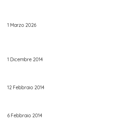
Le Tendenze Matrimonio 2026: Idee Fresche per Sposi Moderni
1 Marzo 2026
TRUCCO SPOSA
Trucco occhi sposa
1 Dicembre 2014
Trucco sposa oro
12 Febbraio 2014
Le labbra della sposa
6 Febbraio 2014
ARTICOLI POPOLARI