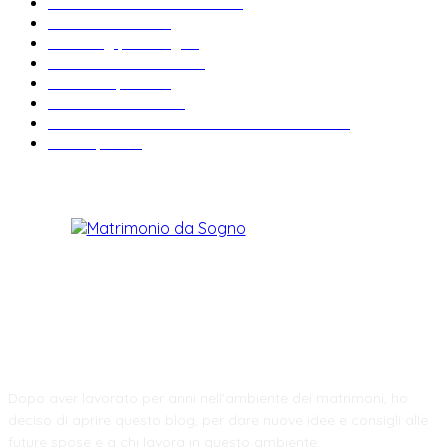
Bomboniere matrimonio
34
News & trends
33
Wedding planning
28
Matrimonio a tema
27
Abiti da sposa
23
Idee matrimonio
23
Informazioni e curiosità sul matrimonio
22
Fiere sposi
19
CHI SIAMO
Dopo aver lavorato per anni nell'ambiente dei matrimoni, ho
deciso di aprire questo blog, per dare nuove idee e consigli alle
future spose e a chi lavora in questo ambiente.