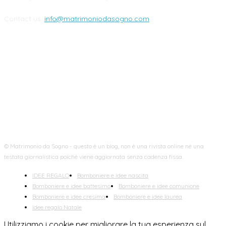
Contact us:
info@matrimoniodasogno.com
FOLLOW US
© Matrimonio da Sogno - questo è un blog, non è una rivista online né una
testata giornalistica poiché viene aggiornata senza cadenza fissa.
IDEE REGALO
Bomboniere e idee nascita
Bomboniere e idee battesimo
Bomboniere e idee comunione
Bomboniere e idee cresima
Bomboniere e idee laurea
Idee regalo Natale
Utilizziamo i cookie per migliorare la tua esperienza sul