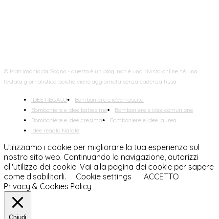
© Matrimonio da Sogno - questo è un blog, non è una rivista online né una
testata giornalistica poiché viene aggiornata senza cadenza fissa.
IDEE REGALO
Bomboniere e idee nascita
Bomboniere e idee battesimo
Bomboniere e idee comunione
Bomboniere e idee cresima
Bomboniere e idee laurea
Idee regalo Natale
Utilizziamo i cookie per migliorare la tua esperienza sul
nostro sito web. Continuando la navigazione, autorizzi
all'utilizzo dei cookie. Vai alla pagina dei cookie per sapere
come disabilitarli.
Cookie settings
ACCETTO
Privacy & Cookies Policy
Chiudi