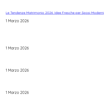
Le Tendenze Matrimonio 2026: Idee Fresche per Sposi Moderni
1 Marzo 2026
WEDDING PLANNING
Come Scegliere il Catering Perfetto: Trend e Consigli Pratici
1 Marzo 2026
Palette Colori di Tendenza per il Matrimonio 2026
1 Marzo 2026
Le Tendenze Matrimonio 2026: Idee Fresche per Sposi Moderni
1 Marzo 2026
TRUCCO SPOSA