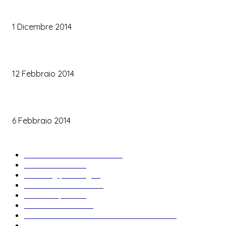
Trucco occhi sposa
1 Dicembre 2014
Trucco sposa oro
12 Febbraio 2014
Le labbra della sposa
6 Febbraio 2014
ARTICOLI POPOLARI
Bomboniere matrimonio
34
News & trends
33
Wedding planning
28
Matrimonio a tema
27
Abiti da sposa
23
Idee matrimonio
23
Informazioni e curiosità sul matrimonio
22
Fiere sposi
19