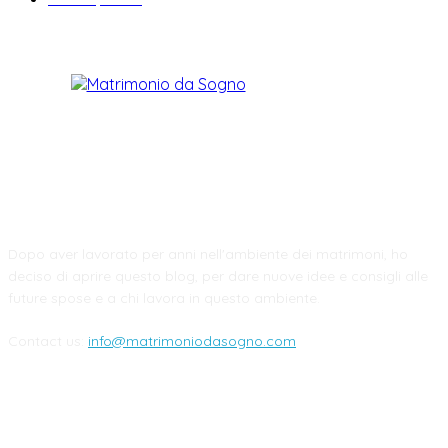
CHI SIAMO
Dopo aver lavorato per anni nell'ambiente dei matrimoni, ho
deciso di aprire questo blog, per dare nuove idee e consigli alle
future spose e a chi lavora in questo ambiente.
Contact us:
info@matrimoniodasogno.com
FOLLOW US