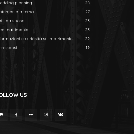
edding planning
28
atrimonio a tema
27
iti da sposa
23
dee matrimonio
23
formazioni e curiosità sul matrimonio
22
ere sposi
19
OLLOW US