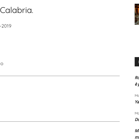
Calabria.
8-2019
ro
Ro
è 
Ma
Ya
Ma
D
Ma
m