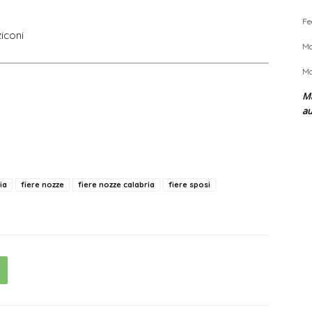
Fe
iconi
Ma
Ma
Ma
a
ia
fiere nozze
fiere nozze calabria
fiere sposi