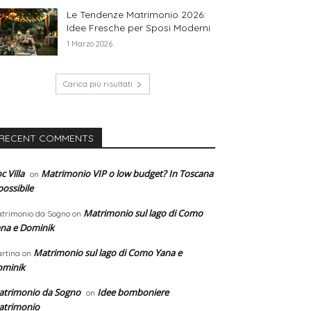
Le Tendenze Matrimonio 2026:
Idee Fresche per Sposi Moderni
1 Marzo 2026
Carica più risultati
RECENT COMMENTS
c Villa
Matrimonio VIP o low budget? In Toscana
on
possibile
Matrimonio sul lago di Como
trimonio da Sogno
on
na e Dominik
Matrimonio sul lago di Como Yana e
rtina
on
ominik
trimonio da Sogno
Idee bomboniere
on
atrimonio