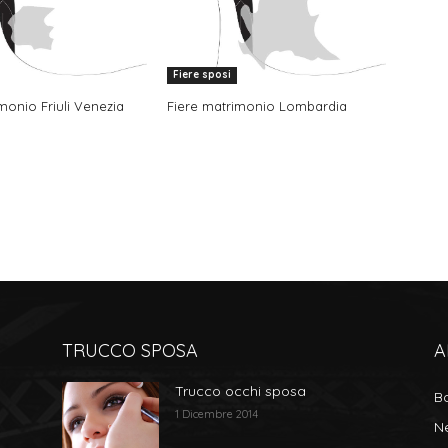
Fiere sposi
monio Friuli Venezia
Fiere matrimonio Lombardia
TRUCCO SPOSA
A
Trucco occhi sposa
B
1 Dicembre 2014
N