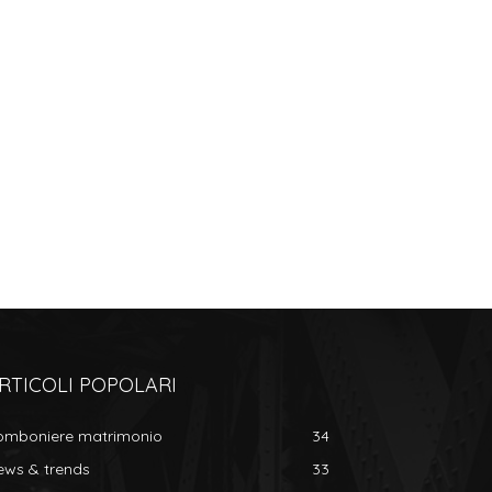
RTICOLI POPOLARI
omboniere matrimonio
34
ews & trends
33