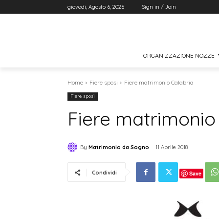
giovedì, Agosto 6, 2026
Sign in / Join
ORGANIZZAZIONE NOZZE
Home
Fiere sposi
Fiere matrimonio Calabria
Fiere sposi
Fiere matrimonio
By
Matrimonio da Sogno
11 Aprile 2018
Condividi
Save