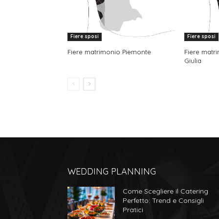
Fiere sposi
Fiere sposi
Fiere matrimonio Piemonte
Fiere matri
Giulia
WEDDING PLANNING
Come Scegliere il Catering
Perfetto: Trend e Consigli
Pratici