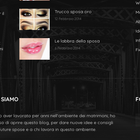
W
Trucco sposa oro
M
 il
12 Febbraio 2014
Ab
I
In
Le labbra della sposa
:
ni
6 Febbraio 2014
Fi
 SIAMO
F
 aver lavorato per anni nell'ambiente dei matrimoni, ho
so di aprire questo blog, per dare nuove idee e consigli
 future spose e a chi lavora in questo ambiente.