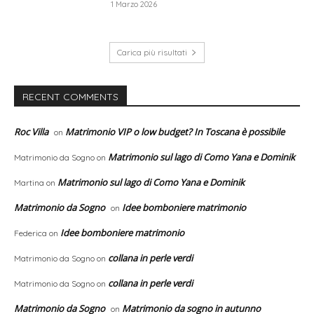
1 Marzo 2026
Carica più risultati
RECENT COMMENTS
Roc Villa
Matrimonio VIP o low budget? In Toscana è possibile
on
Matrimonio sul lago di Como Yana e Dominik
Matrimonio da Sogno
on
Matrimonio sul lago di Como Yana e Dominik
Martina
on
Matrimonio da Sogno
Idee bomboniere matrimonio
on
Idee bomboniere matrimonio
Federica
on
collana in perle verdi
Matrimonio da Sogno
on
collana in perle verdi
Matrimonio da Sogno
on
Matrimonio da Sogno
Matrimonio da sogno in autunno
on