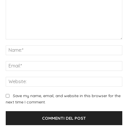
Commento:
Na
Ema
We
Save my name, email, and website in this browser for the
next time I comment.