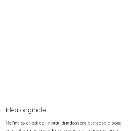
Idea originale
Nell’invito chiedi agli invitati di indossare qualcosa a pois:
una cintura, una cravatta, un cappellino, scarpe, sciarpa,