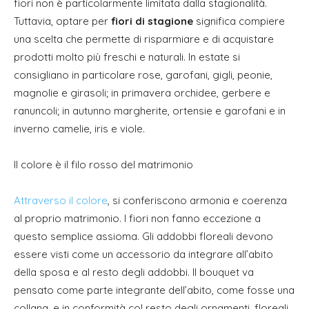
fiori non è particolarmente limitata dalla stagionalità.
Tuttavia, optare per
fiori di stagione
significa compiere
una scelta che permette di risparmiare e di acquistare
prodotti molto più freschi e naturali. In estate si
consigliano in particolare rose, garofani, gigli, peonie,
magnolie e girasoli; in primavera orchidee, gerbere e
ranuncoli; in autunno margherite, ortensie e garofani e in
inverno camelie, iris e viole.
Il colore è il filo rosso del matrimonio
Attraverso il colore
, si conferiscono armonia e coerenza
al proprio matrimonio. I fiori non fanno eccezione a
questo semplice assioma. Gli addobbi floreali devono
essere visti come un accessorio da integrare all’abito
della sposa e al resto degli addobbi. Il bouquet va
pensato come parte integrante dell’abito, come fosse una
collana, e in conformità col resto degli ornamenti, floreali