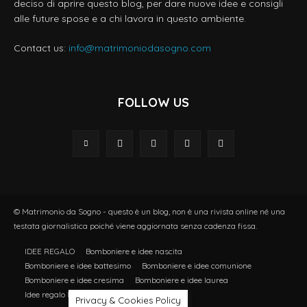
deciso di aprire questo blog, per dare nuove idee e consigli
alle future spose e a chi lavora in questo ambiente.
Contact us:
info@matrimoniodasogno.com
FOLLOW US
© Matrimonio da Sogno - questo è un blog, non è una rivista online né una
testata giornalistica poiché viene aggiornata senza cadenza fissa.
IDEE REGALO
Bomboniere e idee nascita
Bomboniere e idee battesimo
Bomboniere e idee comunione
Bomboniere e idee cresima
Bomboniere e idee laurea
Idee regalo Natale
Privacy & Cookies Policy