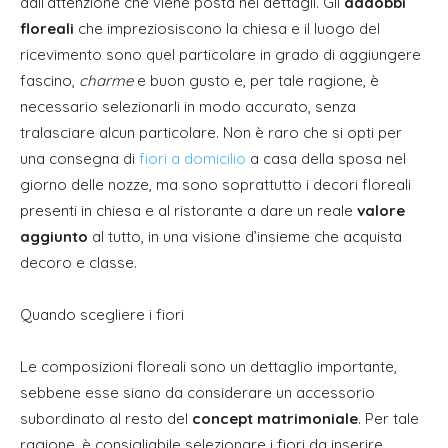
dall’attenzione che viene posta nei dettagli. Gli
addobbi
floreali
che impreziosiscono la chiesa e il luogo del
ricevimento sono quel particolare in grado di aggiungere
fascino,
charme
e buon gusto e, per tale ragione, è
necessario selezionarli in modo accurato, senza
tralasciare alcun particolare. Non è raro che si opti per
una consegna di
fiori a domicilio
a casa della sposa nel
giorno delle nozze, ma sono soprattutto i decori floreali
presenti in chiesa e al ristorante a dare un reale
valore
aggiunto
al tutto, in una visione d’insieme che acquista
decoro e classe.
Quando scegliere i fiori
Le composizioni floreali sono un dettaglio importante,
sebbene esse siano da considerare un accessorio
subordinato al resto del
concept matrimoniale
. Per tale
ragione, è consigliabile selezionare i fiori da inserire