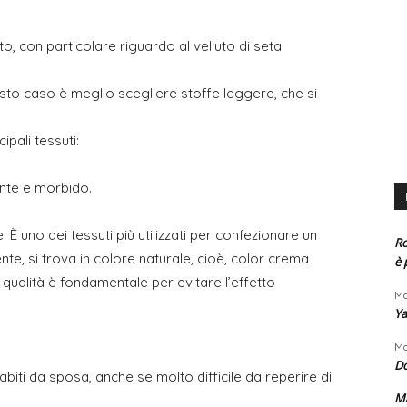
uto, con particolare riguardo al velluto di seta.
uesto caso è meglio scegliere stoffe leggere, che si
ipali tessuti:
gante e morbido.
e. È uno dei tessuti più utilizzati per confezionare un
Ro
te, si trova in colore naturale, cioè, color crema
è 
a qualità è fondamentale per evitare l’effetto
Ma
Ya
Ma
D
i abiti da sposa, anche se molto difficile da reperire di
Ma