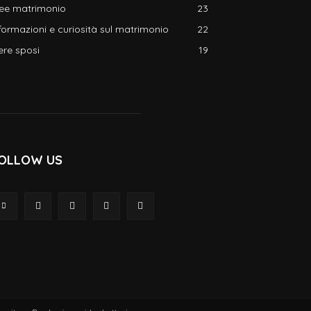
dee matrimonio
23
formazioni e curiosità sul matrimonio
22
ere sposi
19
OLLOW US