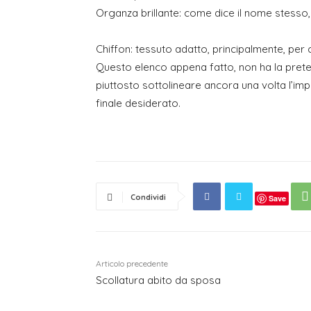
Organza brillante: come dice il nome stesso, 
Chiffon: tessuto adatto, principalmente, per 
Questo elenco appena fatto, non ha la pretesa
piuttosto sottolineare ancora una volta l’imp
finale desiderato.
Condividi
Save
Articolo precedente
Scollatura abito da sposa