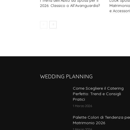
I Trend dell’Abito da Sposa per il
Look Sposa
2026: Classico o All’Avanguardia?
Matrimonio N
e Accessori
WEDDING PLANNING
Come Scegliere il Catering
Perfetto: Trend e Consigli
Pratici
1 Marzo 2026
Palette Colori di Tendenza per
Matrimonio 2026
1 Marzo 2026