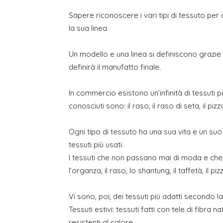
Sapere riconoscere i vari tipi di tessuto pe
la sua linea.
Un modello e una linea si definiscono grazie 
definirà il manufatto finale.
In commercio esistono un’infinità di tessuti p
conosciuti sono: il raso, il raso di seta, il pizz
Ogni tipo di tessuto ha una sua vita e un su
tessuti più usati.
I tessuti che non passano mai di moda e che ra
l’organza, il raso, lo shantung, il taffetà, il piz
Vi sono, poi, dei tessuti più adatti secondo l
Tessuti estivi: tessuti fatti con tele di fibra
resistenti al calore.