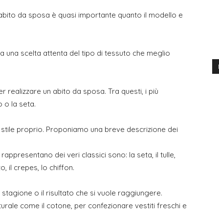
r abito da sposa è quasi importante quanto il modello e
a una scelta attenta del tipo di tessuto che meglio
er realizzare un abito da sposa. Tra questi, i più
o o la seta.
o stile proprio. Proponiamo una breve descrizione dei
ppresentano dei veri classici sono: la seta, il tulle,
zo, il crepes, lo chiffon.
a stagione o il risultato che si vuole raggiungere.
 naturale come il cotone, per confezionare vestiti freschi e