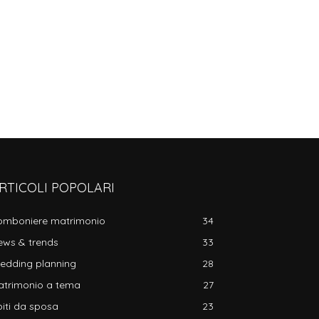
RTICOLI POPOLARI
omboniere matrimonio
34
ews & trends
33
edding planning
28
atrimonio a tema
27
iti da sposa
23