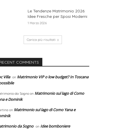
Le Tendenze Matrimonio 2026:
Idee Fresche per Sposi Moderni
1 Marzo 2026
Carica più risultati
RECENT COMMENTS
c Villa
Matrimonio VIP o low budget? In Toscana
on
possibile
Matrimonio sul lago di Como
trimonio da Sogno
on
na e Dominik
Matrimonio sul lago di Como Yana e
rtina
on
ominik
trimonio da Sogno
Idee bomboniere
on