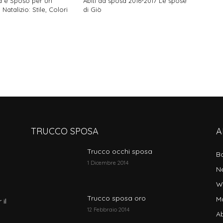
 e Sposo per un
Abiti da sposa 2016-2017 Le spose
atalizio: Stile, Colori
di Giò
TRUCCO SPOSA
A
Trucco occhi sposa
B
1 Dicembre 2014
N
W
Trucco sposa oro
M
 il
12 Febbraio 2014
Ab