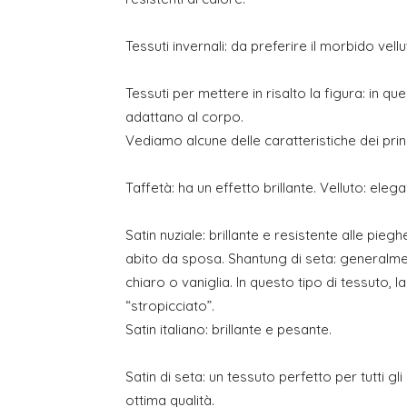
Tessuti invernali: da preferire il morbido vell
Tessuti per mettere in risalto la figura: in q
adattano al corpo.
Vediamo alcune delle caratteristiche dei princ
Taffetà: ha un effetto brillante. Velluto: ele
Satin nuziale: brillante e resistente alle piegh
abito da sposa. Shantung di seta: generalmen
chiaro o vaniglia. In questo tipo di tessuto, l
“stropicciato”.
Satin italiano: brillante e pesante.
Satin di seta: un tessuto perfetto per tutti gl
ottima qualità.