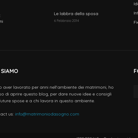
I
In
Le labbra della sposa
:
ni
6 Febbraio 2014
Fi
 SIAMO
F
 aver lavorato per anni nell'ambiente dei matrimoni, ho
so di aprire questo blog, per dare nuove idee e consigli
 future spose e a chi lavora in questo ambiente.
act us:
info@matrimoniodasogno.com