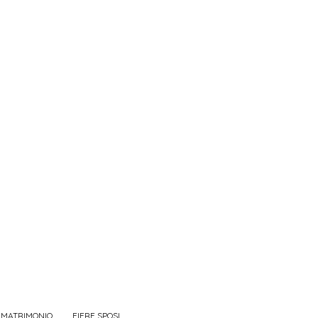
 MATRIMONIO
FIERE SPOSI