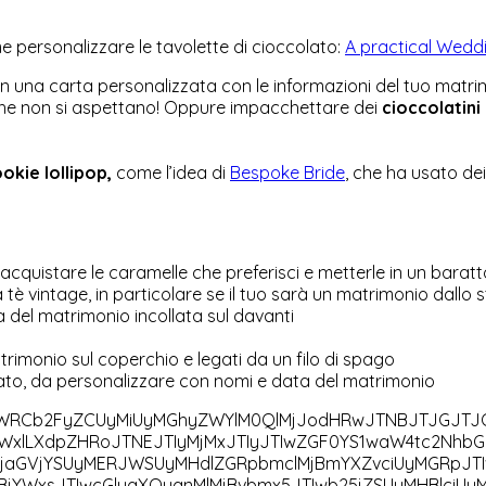
 personalizzare le tavolette di cioccolato:
A practical Wedd
con una carta personalizzata con le informazioni del tuo ma
che non si aspettano! Oppure impacchettare dei
cioccolatini
okie lollipop,
come l’idea di
Bespoke Bride
, che ha usato dei
 acquistare le caramelle che preferisci e metterle in un baratt
tè vintage, in particolare se il tuo sarà un matrimonio dallo s
ta del matrimonio incollata sul davanti
trimonio sul coperchio e legati da un filo di spago
stato, da personalizzare con nomi e data del matrimonio
ZWRCb2FyZCUyMiUyMGhyZWYlM0QlMjJodHRwJTNBJTJGJTJG
YWxlLXdpZHRoJTNEJTIyMjMxJTIyJTIwZGF0YS1waW4tc2Nhb
YmFjaGVjYSUyMERJWSUyMHdlZGRpbmclMjBmYXZvciUyMGRpJ
BjYWxsJTIwcGluaXQuanMlMjBvbmx5JTIwb25jZSUyMHBlciU