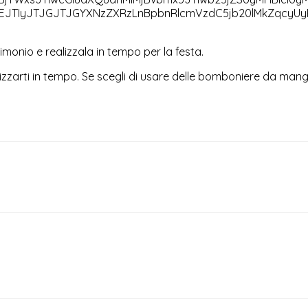
EJTIyJTJGJTJGYXNzZXRzLnBpbnRlcmVzdC5jb20lMkZqcyU
imonio e realizzala in tempo per la festa.
izzarti in tempo. Se scegli di usare delle bomboniere da mangi