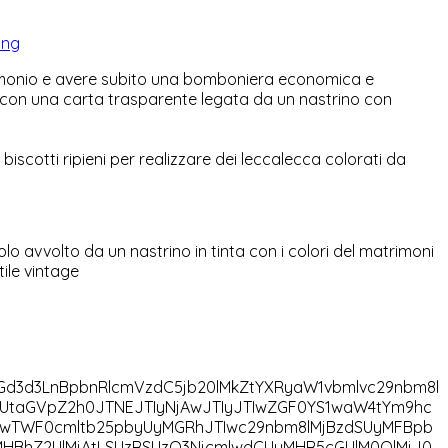
ing
trimonio e avere subito una bomboniera economica e
con una carta trasparente legata da un nastrino con
 biscotti ripieni per realizzare dei leccalecca colorati da
olo avvolto da un nastrino in tinta con i colori del matrimoni
tile vintage
d3d3LnBpbnRlcmVzdC5jb20lMkZtYXRyaW1vbmlvc29nbm8l
GUtaGVpZ2h0JTNEJTIyNjAwJTIyJTIwZGF0YS1waW4tYm9hc
TIwTWF0cmltb25pbyUyMGRhJTIwc29nbm8lMjBzdSUyMFBpb
yMHBhZ2UlMjAtLSUzRSUzQ3NjcmlwdCUyMHR5cGUlM0QlMjJ0