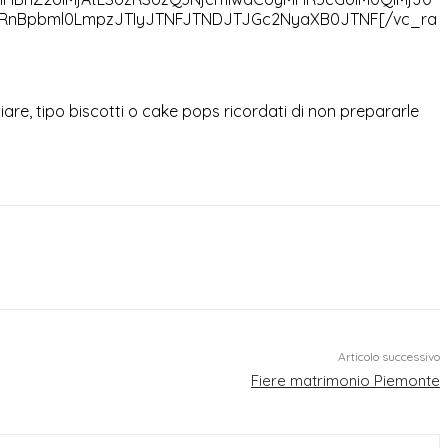
yRnBpbml0LmpzJTIyJTNFJTNDJTJGc2NyaXB0JTNF[/vc_ra
are, tipo biscotti o cake pops ricordati di non prepararle
Articolo successivo
Fiere matrimonio Piemonte