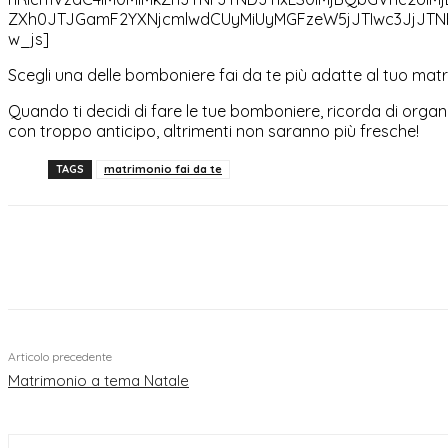
ZXh0JTJGamF2YXNjcmlwdCUyMiUyMGFzeW5jJTIwc3JjJTN
w_js]
Scegli una delle bomboniere fai da te più adatte al tuo matr
Quando ti decidi di fare le tue bomboniere, ricorda di organ
con troppo anticipo, altrimenti non saranno più fresche!
TAGS
matrimonio fai da te
Condividi
Articolo precedente
Matrimonio a tema Natale