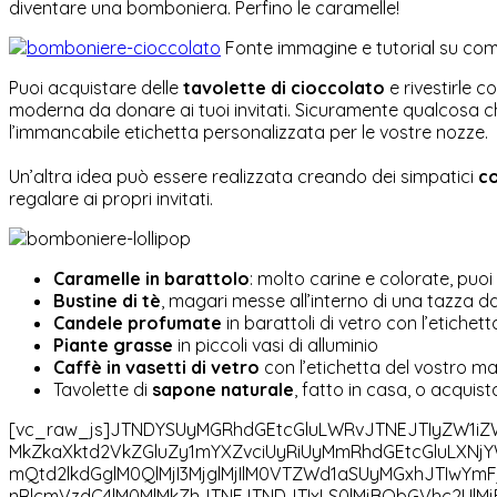
diventare una bomboniera. Perfino le caramelle!
Fonte immagine e tutorial su come
Puoi acquistare delle
tavolette di cioccolato
e rivestirle 
moderna da donare ai tuoi invitati. Sicuramente qualcosa 
l’immancabile etichetta personalizzata per le vostre nozze.
Un’altra idea può essere realizzata creando dei simpatici
co
regalare ai propri invitati.
Caramelle in barattolo
: molto carine e colorate, puoi
Bustine di tè
, magari messe all’interno di una tazza da 
Candele profumate
in barattoli di vetro con l’etichet
Piante grasse
in piccoli vasi di alluminio
Caffè in vasetti di vetro
con l’etichetta del vostro ma
Tavolette di
sapone naturale
, fatto in casa, o acqui
[vc_raw_js]JTNDYSUyMGRhdGEtcGluLWRvJTNEJTIyZW1i
MkZkaXktd2VkZGluZy1mYXZvciUyRiUyMmRhdGEtcGluLXNj
mQtd2lkdGglM0QlMjI3MjglMjIlM0VTZWd1aSUyMGxhJTIw
nRlcmVzdC4lM0MlMkZhJTNFJTNDJTIxLS0lMjBQbGVhc2UlMj