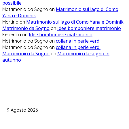
possibile
Matrimonio sul lago di Como
Matrimonio da Sogno
on
Yana e Dominik
Matrimonio sul lago di Como Yana e Dominik
Martina
on
Matrimonio da Sogno
Idee bomboniere matrimonio
on
Idee bomboniere matrimonio
Federica
on
collana in perle verdi
Matrimonio da Sogno
on
collana in perle verdi
Matrimonio da Sogno
on
Matrimonio da Sogno
Matrimonio da sogno in
on
autunno
WEDDING PLANNING
Organizzare il matrimonio senza impazzire: perché un’agenda 
diventare la tua migliore alleata
9 Agosto 2026
Come Scegliere il Catering Perfetto: Trend e Consigli Pratici