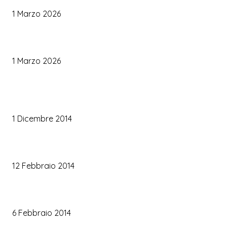
1 Marzo 2026
Palette Colori di Tendenza per il Matrimonio 2026
1 Marzo 2026
TRUCCO SPOSA
Trucco occhi sposa
1 Dicembre 2014
Trucco sposa oro
12 Febbraio 2014
Le labbra della sposa
6 Febbraio 2014
ARTICOLI POPOLARI