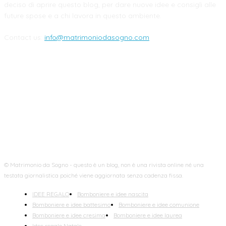
deciso di aprire questo blog, per dare nuove idee e consigli alle
future spose e a chi lavora in questo ambiente.
Contact us:
info@matrimoniodasogno.com
FOLLOW US
© Matrimonio da Sogno - questo è un blog, non è una rivista online né una
testata giornalistica poiché viene aggiornata senza cadenza fissa.
IDEE REGALO
Bomboniere e idee nascita
Bomboniere e idee battesimo
Bomboniere e idee comunione
Bomboniere e idee cresima
Bomboniere e idee laurea
Idee regalo Natale