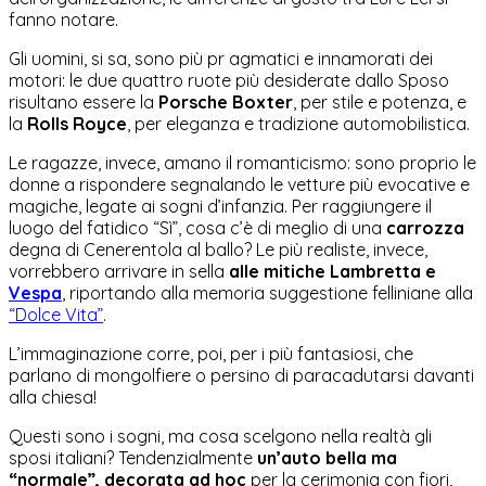
fanno notare.
Gli uomini, si sa, sono più pr agmatici e innamorati dei
motori: le due quattro ruote più desiderate dallo Sposo
risultano essere la
Porsche Boxter
, per stile e potenza, e
la
Rolls Royce
, per eleganza e tradizione automobilistica.
Le ragazze, invece, amano il romanticismo: sono proprio le
donne a rispondere segnalando le vetture più evocative e
magiche, legate ai sogni d’infanzia. Per raggiungere il
luogo del fatidico “Sì”, cosa c’è di meglio di una
carrozza
degna di Cenerentola al ballo? Le più realiste, invece,
vorrebbero arrivare in sella
alle mitiche Lambretta e
Vespa
, riportando alla memoria suggestione felliniane alla
“Dolce Vita”
.
L’immaginazione corre, poi, per i più fantasiosi, che
parlano di mongolfiere o persino di paracadutarsi davanti
alla chiesa!
Questi sono i sogni, ma cosa scelgono nella realtà gli
sposi italiani? Tendenzialmente
un’auto bella ma
“normale”, decorata ad hoc
per la cerimonia con fiori,