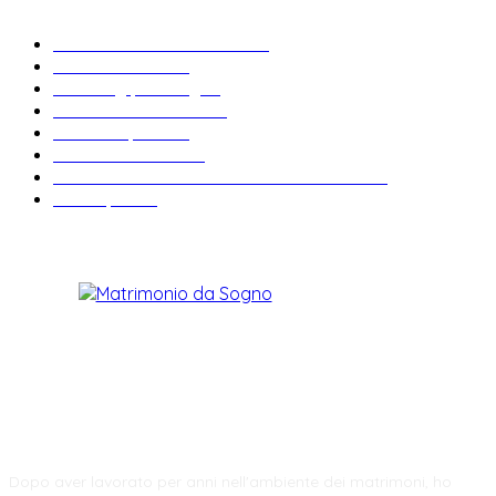
Bomboniere matrimonio
34
News & trends
33
Wedding planning
29
Matrimonio a tema
27
Abiti da sposa
23
Idee matrimonio
23
Informazioni e curiosità sul matrimonio
22
Fiere sposi
19
CHI SIAMO
Dopo aver lavorato per anni nell'ambiente dei matrimoni, ho