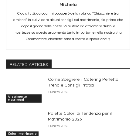
Michela
Ciao a tutti, da oggi mi occuperò della rubrica "Chiacchiere tra
amiche" in cui vi darò alcuni consigli sul matrimonio, sia prima che
dopo il giorno delle nozze. Vi aiuterò ad affrontare dubbi e
incertezze su questo argomento tanto importante nella nostra vita.
Commentate, chiedete: sono a vostra disposizione! :)
RELATED ARTICLES
Come Scegliere il Catering Perfetto:
Trend e Consigli Pratici
1 Marzo 2026
Allestimento
matrimoni
Palette Colori di Tendenza per il
Matrimonio 2026
1 Marzo 2026
Colori matrimonio