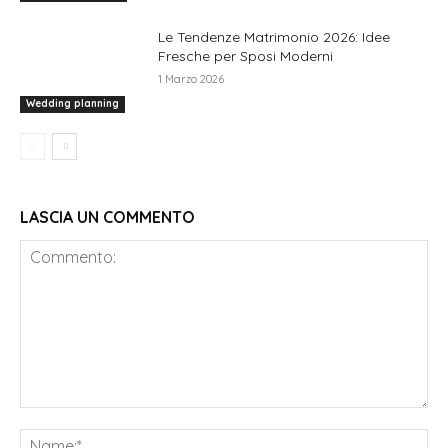
Le Tendenze Matrimonio 2026: Idee
Fresche per Sposi Moderni
1 Marzo 2026
Wedding planning
LASCIA UN COMMENTO
Commento:
Na