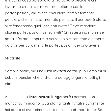
è stata la cosa più sbagliata. Ho dovuto decidere chi
invitare e chi no, chi informare soltanto con le
partecipazioni, chi invece escludere completamente. Il
pensiero che mi ha tormentata per tutto il periodo è stato:
si offenderanno quelli che non invito? Devo mandare
alcune partecipazioni senza inviti? Ci resteranno male? Se
non li informo neppure lo verranno sicuramente a sapere
da altri, per cui almeno le partecipazioni devono averle!
Mi capite?
Sembra facile, ma una
lista invitati corta
può riempirsi di
dubbi e pensieri che andranno ad aggiungersi a tutti gli
altri!
Anche su una
lista invitati lunga
però i pensieri non
mancano, immagino. Quando hai tanti invitati sicuramente
hai paura di aver dimenticato qualcuno di importante. Se