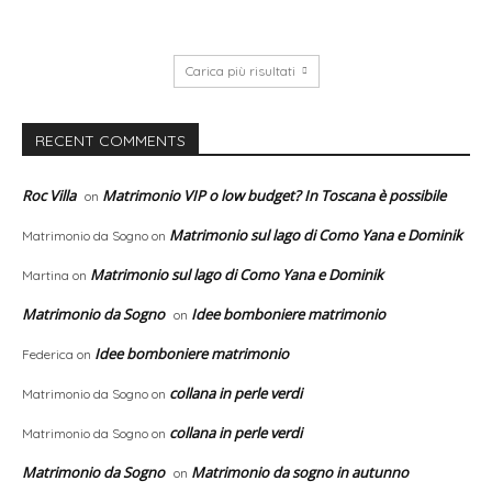
Carica più risultati
RECENT COMMENTS
Roc Villa
Matrimonio VIP o low budget? In Toscana è possibile
on
Matrimonio sul lago di Como Yana e Dominik
Matrimonio da Sogno
on
Matrimonio sul lago di Como Yana e Dominik
Martina
on
Matrimonio da Sogno
Idee bomboniere matrimonio
on
Idee bomboniere matrimonio
Federica
on
collana in perle verdi
Matrimonio da Sogno
on
collana in perle verdi
Matrimonio da Sogno
on
Matrimonio da Sogno
Matrimonio da sogno in autunno
on