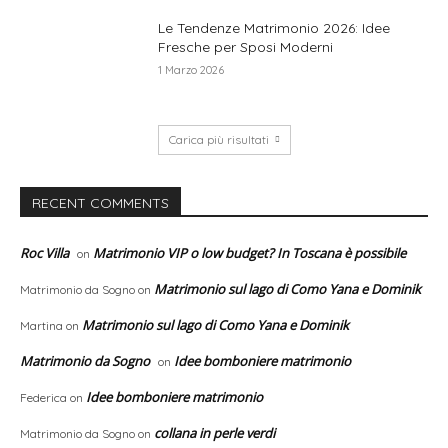
Le Tendenze Matrimonio 2026: Idee
Fresche per Sposi Moderni
1 Marzo 2026
Carica più risultati
RECENT COMMENTS
Roc Villa
Matrimonio VIP o low budget? In Toscana è possibile
on
Matrimonio sul lago di Como Yana e Dominik
Matrimonio da Sogno
on
Matrimonio sul lago di Como Yana e Dominik
Martina
on
Matrimonio da Sogno
Idee bomboniere matrimonio
on
Idee bomboniere matrimonio
Federica
on
collana in perle verdi
Matrimonio da Sogno
on