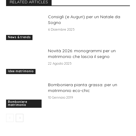
RELATED ARTICLES
Consigli (e Auguri) per un Natale da
Sogno
6 Dicembre 2025
News & trends
Novità 2026: monogrammi per un
matrimonio che lascia il segno
22 Agosto 2025
Idee matrimonio
Bomboniera pianta grassa: per un
matrimonio eco-chic
10 Gennaio 2019
Bomboniere
matrimonio