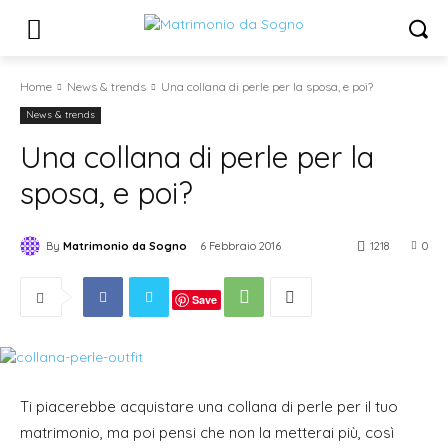
Home
News & trends
Una collana di perle per la sposa, e poi?
News & trends
Una collana di perle per la
sposa, e poi?
By
Matrimonio da Sogno
6 Febbraio 2016
1218
0
Save
Ti piacerebbe acquistare una collana di perle per il tuo
matrimonio, ma poi pensi che non la metterai più, così