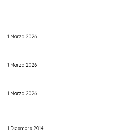
WEDDING PLANNING
Come Scegliere il Catering Perfetto: Trend e Consigli Pratici
1 Marzo 2026
Palette Colori di Tendenza per il Matrimonio 2026
1 Marzo 2026
Le Tendenze Matrimonio 2026: Idee Fresche per Sposi Moderni
1 Marzo 2026
TRUCCO SPOSA
Trucco occhi sposa
1 Dicembre 2014