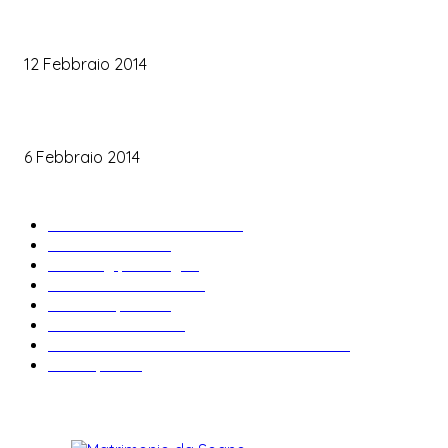
Trucco sposa oro
12 Febbraio 2014
Le labbra della sposa
6 Febbraio 2014
ARTICOLI POPOLARI
Bomboniere matrimonio
34
News & trends
33
Wedding planning
28
Matrimonio a tema
27
Abiti da sposa
23
Idee matrimonio
23
Informazioni e curiosità sul matrimonio
22
Fiere sposi
19