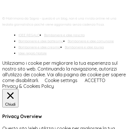
© Matrimonio da Sogno - questo è un blog, non è una rivista online né una
testata giornalistica poiché viene aggiornata senza cadenza fissa.
IDEE REGALO
Bomboniere e idee nascita
Bomboniere e idee battesimo
Bomboniere e idee comunione
Bomboniere e idee cresima
Bomboniere e idee laurea
Idee regalo Natale
Utilizziamo i cookie per migliorare la tua esperienza sul
nostro sito web. Continuando la navigazione, autorizzi
all'utilizzo dei cookie. Vai alla pagina dei cookie per sapere
come disabilitarli.
Cookie settings
ACCETTO
Privacy & Cookies Policy
Chiudi
Privacy Overview
Questo sito Web utilizza i cookie per migliorare la tua