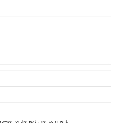
Name:*
Email:*
Website:
rowser for the next time I comment.