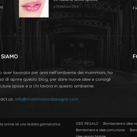
:
ni
6 Febbraio 2014
Fi
 SIAMO
F
 aver lavorato per anni nell'ambiente dei matrimoni, ho
so di aprire questo blog, per dare nuove idee e consigli
 future spose e a chi lavora in questo ambiente.
act us:
info@matrimoniodasogno.com
IDEE REGALO
Bomboniere e idee n
a online né una testata giornalistica
Bomboniere e idee comunione
Bomb
Idee regalo Natale