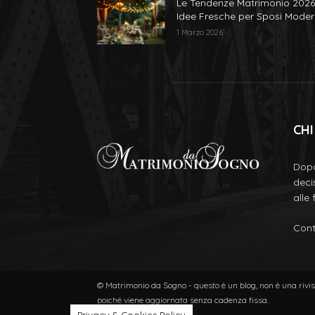
Le Tendenze Matrimonio 2026
Idee Fresche per Sposi Moder
1 Marzo 2026
CHI
Dopo
deci
alle
Cont
© Matrimonio da Sogno - questo è un blog, non è una rivist
poiché viene aggiornata senza cadenza fissa.