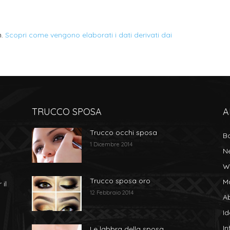
m.
Scopri come vengono elaborati i dati derivati dai
TRUCCO SPOSA
A
Trucco occhi sposa
B
1 Dicembre 2014
N
W
Trucco sposa oro
M
 il
12 Febbraio 2014
Ab
I
In
Le labbra della sposa