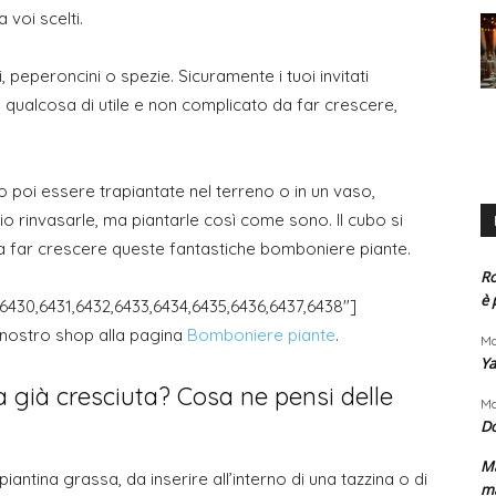
 voi scelti.
, peperoncini o spezie. Sicuramente i tuoi invitati
e qualcosa di utile e non complicato da far crescere,
o poi essere trapiantate nel terreno o in un vaso,
o rinvasarle, ma piantarle così come sono. Il cubo si
 far crescere queste fantastiche bomboniere piante.
Ro
è 
"6430,6431,6432,6433,6434,6435,6436,6437,6438"]
 nostro shop alla pagina
Bomboniere piante
.
Ma
Ya
a già cresciuta? Cosa ne pensi delle
Ma
D
Ma
antina grassa, da inserire all’interno di una tazzina o di
m