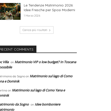
Le Tendenze Matrimonio 2026:
Idee Fresche per Sposi Moderni
1 Marzo 2026
Carica più risultati
RECENT COMMENTS
c Villa
Matrimonio VIP o low budget? In Toscana
on
possibile
Matrimonio sul lago di Como
trimonio da Sogno
on
na e Dominik
Matrimonio sul lago di Como Yana e
rtina
on
ominik
trimonio da Sogno
Idee bomboniere
on
atrimonio