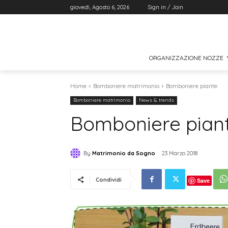
giovedì, Agosto 6, 2026
Sign in / Join
ORGANIZZAZIONE NOZZE
Home
Bomboniere matrimonio
Bomboniere piante
Bomboniere matrimonio
News & trends
Bomboniere pian
By
Matrimonio da Sogno
23 Marzo 2018
Condividi
Save