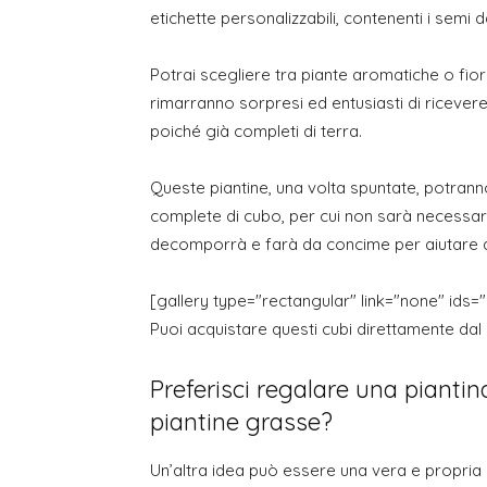
etichette personalizzabili, contenenti i semi da
Potrai scegliere tra piante aromatiche o fiori
rimarranno sorpresi ed entusiasti di ricever
poiché già completi di terra.
Queste piantine, una volta spuntate, potrann
complete di cubo, per cui non sarà necessari
decomporrà e farà da concime per aiutare a
[gallery type="rectangular" link="none" ids=
Puoi acquistare questi cubi direttamente dal
Preferisci regalare una piantin
piantine grasse?
Un’altra idea può essere una vera e propria pi