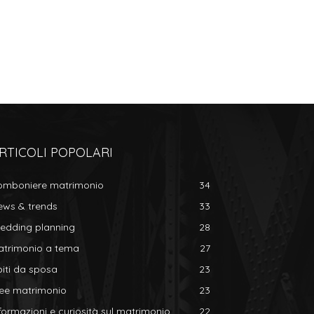
RTICOLI POPOLARI
omboniere matrimonio
34
ews & trends
33
edding planning
28
atrimonio a tema
27
iti da sposa
23
dee matrimonio
23
formazioni e curiosità sul matrimonio
22