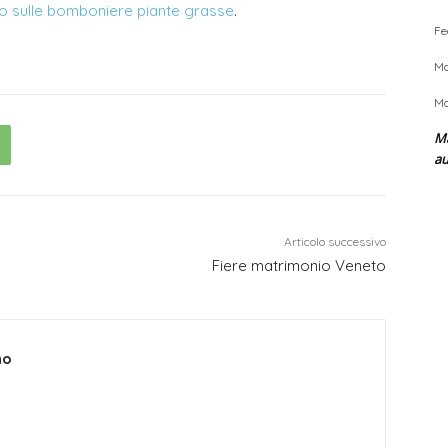
olo sulle bomboniere piante grasse
.
Fe
Ma
Ma
Ma
a
Articolo successivo
Fiere matrimonio Veneto
no