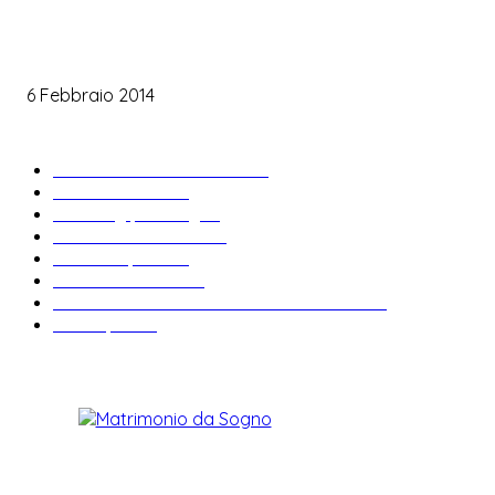
Le labbra della sposa
6 Febbraio 2014
ARTICOLI POPOLARI
Bomboniere matrimonio
34
News & trends
33
Wedding planning
28
Matrimonio a tema
27
Abiti da sposa
23
Idee matrimonio
23
Informazioni e curiosità sul matrimonio
22
Fiere sposi
19