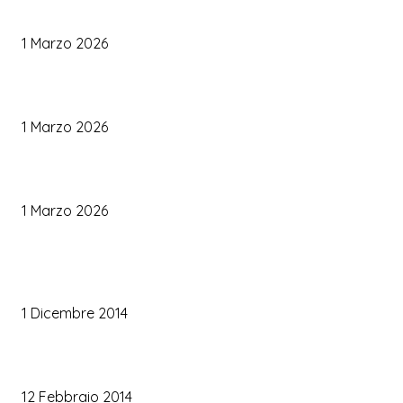
Come Scegliere il Catering Perfetto: Trend e Consigli Pratici
1 Marzo 2026
Palette Colori di Tendenza per il Matrimonio 2026
1 Marzo 2026
Le Tendenze Matrimonio 2026: Idee Fresche per Sposi Moderni
1 Marzo 2026
TRUCCO SPOSA
Trucco occhi sposa
1 Dicembre 2014
Trucco sposa oro
12 Febbraio 2014