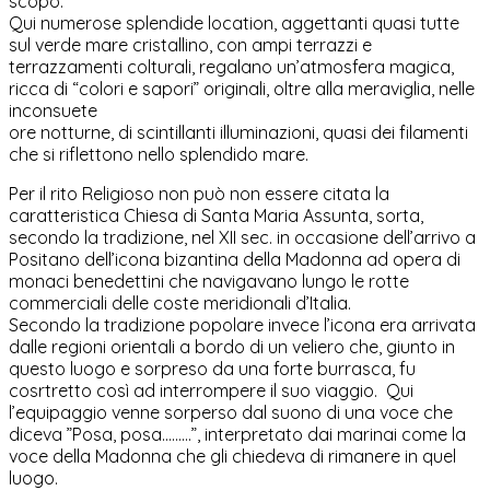
scopo.
Qui numerose splendide location, aggettanti quasi tutte
sul verde mare cristallino, con ampi terrazzi e
terrazzamenti colturali, regalano un’atmosfera magica,
ricca di “colori e sapori” originali, oltre alla meraviglia, nelle
inconsuete
ore notturne, di scintillanti illuminazioni, quasi dei filamenti
che si riflettono nello splendido mare.
Per il rito Religioso non può non essere citata la
caratteristica Chiesa di Santa Maria Assunta, sorta,
secondo la tradizione, nel XII sec. in occasione dell’arrivo a
Positano dell’icona bizantina della Madonna ad opera di
monaci benedettini che navigavano lungo le rotte
commerciali delle coste meridionali d’Italia.
Secondo la tradizione popolare invece l’icona era arrivata
dalle regioni orientali a bordo di un veliero che, giunto in
questo luogo e sorpreso da una forte burrasca, fu
cosrtretto così ad interrompere il suo viaggio. Qui
l’equipaggio venne sorperso dal suono di una voce che
diceva ”Posa, posa………”, interpretato dai marinai come la
voce della Madonna che gli chiedeva di rimanere in quel
luogo.