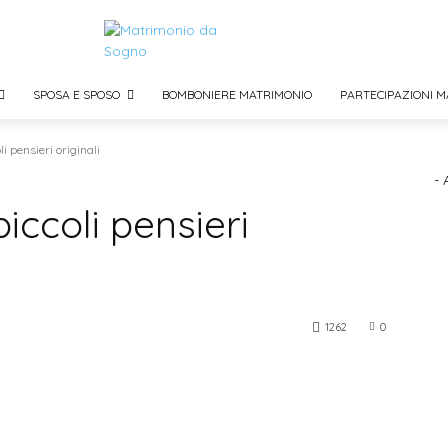
SPOSA E SPOSO
BOMBONIERE MATRIMONIO
PARTECIPAZIONI M
i pensieri originali
- 
iccoli pensieri
1262
0