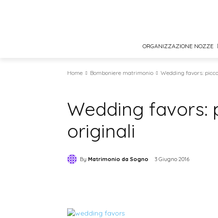
ORGANIZZAZIONE NOZZE
Home
Bomboniere matrimonio
Wedding favors: piccol
Bomboniere matrimonio
News & trends
Wedding favors: p
originali
By
Matrimonio da Sogno
3 Giugno 2016
Condividi