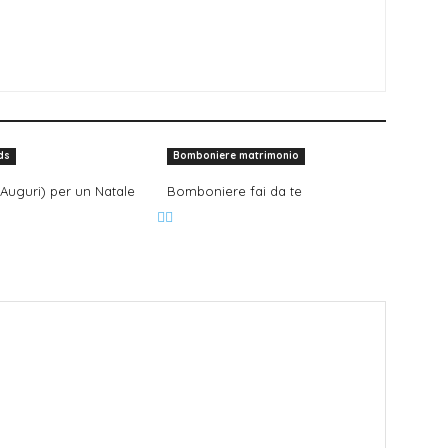
ds
Bomboniere matrimonio
 Auguri) per un Natale
Bomboniere fai da te