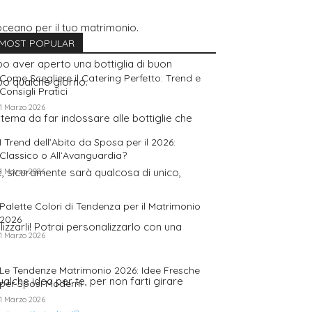
oceano per il tuo matrimonio.
MOST POPULAR
po aver aperto una bottiglia di buon
Come Scegliere il Catering Perfetto: Trend e
po qualche giorno.
Consigli Pratici
1 Marzo 2026
n tema da far indossare alle bottiglie che
I Trend dell’Abito da Sposa per il 2026:
Classico o All’Avanguardia?
re, sicuramente sarà qualcosa di unico,
1 Marzo 2026
Palette Colori di Tendenza per il Matrimonio
2026
alizzarli! Potrai personalizzarlo con una
1 Marzo 2026
Le Tendenze Matrimonio 2026: Idee Fresche
alche idea per te, per non farti girare
per Sposi Moderni
1 Marzo 2026