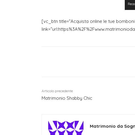
Rea
[vc_btn title=”Acquista online le tue bombonie
link=”url:https%3A%2F%2Fwww.matrimoniod
Condividi
Articolo precedente
Matrimonio Shabby Chic
Matrimonio da Sog