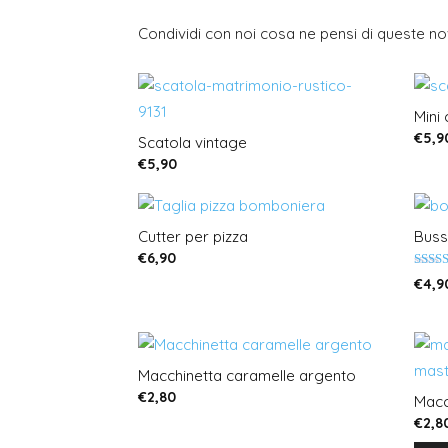
Condividi con noi cosa ne pensi di queste nov
Mini 
€
5,9
Scatola vintage
€
5,90
Cutter per pizza
Buss
€
6,90
Valut
€
4,9
5.00
su 5
Macchinetta caramelle argento
€
2,80
Macc
€
2,8