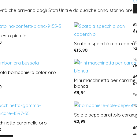
Ca
ità che arrivano dagli Stati Uniti e da qualche anno stanno prend
Ro
è 
cesto pic-nic
0
Ma
Scatola specchio con coperc
Ya
€
15,90
Ma
D
ola bomboniera color oro
Ma
Mini macchinetta per caramel
m
ato
bianca
0
€
3,54
Fe
Ma
Sale e pepe barattolo carame
Ma
€
2,99
hinetta caramelle oro
Ma
0
a