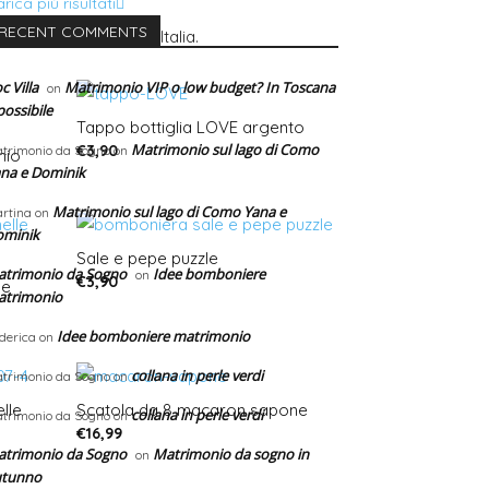
rica più risultati
RECENT COMMENTS
endo piede anche in Italia.
c Villa
Matrimonio VIP o low budget? In Toscana
on
possibile
Tappo bottiglia LOVE argento
Matrimonio sul lago di Como
€
3,90
trimonio da Sogno
on
hio
na e Dominik
Matrimonio sul lago di Como Yana e
rtina
on
ominik
Sale e pepe puzzle
trimonio da Sogno
Idee bomboniere
on
€
3,90
le
atrimonio
Idee bomboniere matrimonio
derica
on
collana in perle verdi
trimonio da Sogno
on
lle
Scatola da 8 macaron sapone
collana in perle verdi
trimonio da Sogno
on
€
16,99
trimonio da Sogno
Matrimonio da sogno in
on
utunno