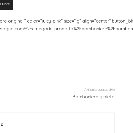
d More
re originali” color=”juicy-pink” size=”lg” align=”center” button_b
asogno.com%2Fcategoria-prodotto%2Fbomboniere%2Fbomboniere
Articolo successivo
Bomboniere gioiello
no