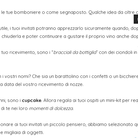
per le tue bomboniere o come segnaposto. Qualche idea da oltre 
tile, i tuoi invitati potranno apprezzarlo sicuramente quando, do
 chiuderla e poter continuare a gustare il proprio vino anche do
 tuo ricevimento, sono i “
bracciali da bottiglia
” con dei ciondoli i
 i vostri nomi? Che sia un barattolino con i confetti o un bicchie
la data del vostro ricevimento di nozze.
nni, sono i
cupcake
. Allora regala ai tuoi ospiti un mini-kit per re
di te nei loro
momenti di dolcezza
.
nare ai tuoi invitati un piccolo pensiero, abbiamo selezionato qu
e migliaia di oggetti.