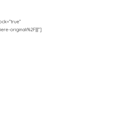
lock=”true”
-originali%2F|||”]