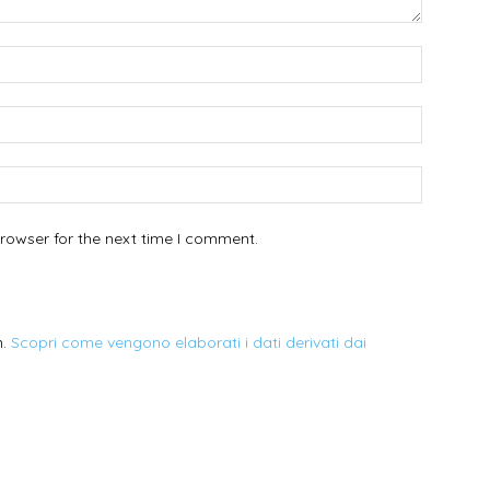
Name:*
Email:*
Website:
rowser for the next time I comment.
m.
Scopri come vengono elaborati i dati derivati dai
TRUCCO SPOSA
A