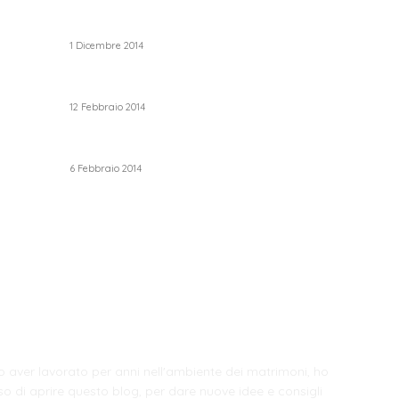
Trucco occhi sposa
B
1 Dicembre 2014
N
W
Trucco sposa oro
12 Febbraio 2014
M
Ab
Le labbra della sposa
I
6 Febbraio 2014
In
Fi
 SIAMO
F
 aver lavorato per anni nell'ambiente dei matrimoni, ho
so di aprire questo blog, per dare nuove idee e consigli