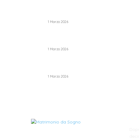
Come Scegliere il Catering Perfetto: Trend e
Consigli Pratici
1 Marzo 2026
Palette Colori di Tendenza per il Matrimonio
2026
1 Marzo 2026
Le Tendenze Matrimonio 2026: Idee Fresche
per Sposi Moderni
1 Marzo 2026
CHI
Dopo
deci